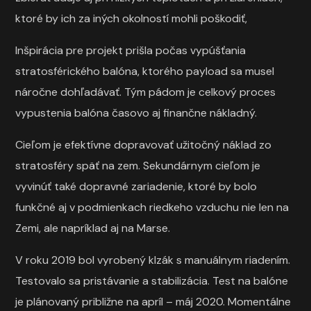
ktoré by ich za iných okolností mohli poškodiť,
Inšpirácia pre projekt prišla počas vypúšťania
stratosférického balóna, ktorého payload sa musel
náročne dohľadávať. Tým pádom je celkový proces
vypustenia balóna časovo aj finančne nákladný.
Cieľom je efektívne dopravovať užitočný náklad zo
stratosféry späť na zem. Sekundárnym cieľom je
vyvinúť také dopravné zariadenie, ktoré by bolo
funkčné aj v podmienkach riedkeho vzduchu nie len na
Zemi, ale napríklad aj na Marse.
V roku 2019 bol vyrobený klzák s manuálnym riadením.
Testovalo sa pristávanie a stabilizácia. Test na balóne
je plánovaný približne na apríl – máj 2020. Momentálne