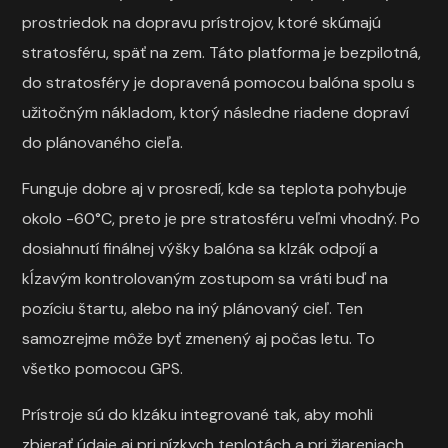
prostriedok na dopravu prístrojov, ktoré skúmajú
stratosféru, späť na zem. Táto platforma je bezpilotná,
do stratosféry je dopravená pomocou balóna spolu s
užitočným nákladom, ktorý následne riadene dopraví
do plánovaného cieľa.
Funguje dobre aj v prosredí, kde sa teplota pohybuje
okolo -60°C, preto je pre stratosféru veľmi vhodný. Po
dosiahnutí finálnej výšky balóna sa klzák odpojí a
kĺzavým kontrolovaným zostupom sa vráti buď na
pozíciu štartu, alebo na iný plánovaný cieľ. Ten
samozrejme môže byť zmenený aj počas letu. To
všetko pomocou GPS.
Prístroje sú do klzáku integrované tak, aby mohli
zbierať údaje aj pri nízkych teplotách a pri žiareniach,